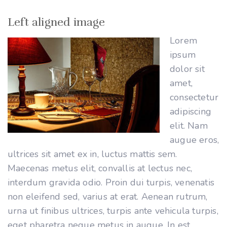
Left aligned image
Lorem
ipsum
dolor sit
amet,
consectetur
adipiscing
elit. Nam
augue eros,
ultrices sit amet ex in, luctus mattis sem.
Maecenas metus elit, convallis at lectus nec,
interdum gravida odio. Proin dui turpis, venenatis
non eleifend sed, varius at erat. Aenean rutrum,
urna ut finibus ultrices, turpis ante vehicula turpis,
eget pharetra neque metus in augue. In est